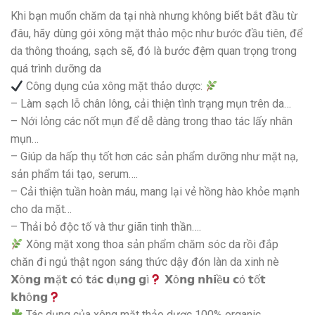
Khi bạn muốn chăm da tại nhà nhưng không biết bắt đầu từ
đâu, hãy dùng gói xông mặt thảo mộc như bước đầu tiên, để
da thông thoáng, sạch sẽ, đó là bước đệm quan trọng trong
quá trình dưỡng da
Công dụng của xông mặt thảo dược:
– Làm sạch lỗ chân lông, cải thiện tình trạng mụn trên da…
– Nới lỏng các nốt mụn để dễ dàng trong thao tác lấy nhân
mụn…
– Giúp da hấp thụ tốt hơn các sản phẩm dưỡng như mặt nạ,
sản phẩm tái tạo, serum….
– Cải thiện tuần hoàn máu, mang lại vẻ hồng hào khỏe mạnh
cho da mặt…
– Thải bỏ độc tố và thư giãn tinh thần….
Xông mặt xong thoa sản phẩm chăm sóc da rồi đắp
chăn đi ngủ thật ngon sáng thức dậy đón làn da xinh nè
𝗫ô𝗻𝗴 𝗺ặ𝘁 𝗰ó 𝘁á𝗰 𝗱ụ𝗻𝗴 𝗴ì
𝗫ô𝗻𝗴 𝗻𝗵𝗶ề𝘂 𝗰ó 𝘁ố𝘁
𝗸𝗵ô𝗻𝗴
Tác dụng của xông mặt thảo dược 100% organic