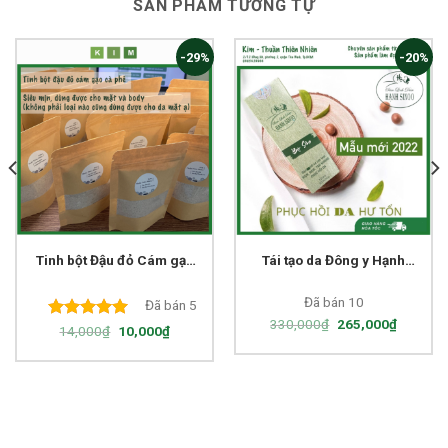
SẢN PHẨM TƯƠNG TỰ
-29%
-20%
Tinh bột Đậu đỏ Cám gạo
Tái tạo da Đông y Hạnh
Cà phê 50g tẩy tế bào cơ
Sino 100% thiên nhiên
thể
lành tính
Đã bán 10
Đã bán 5
330,000
₫
265,000
₫
5.00
out of
14,000
₫
10,000
₫
5