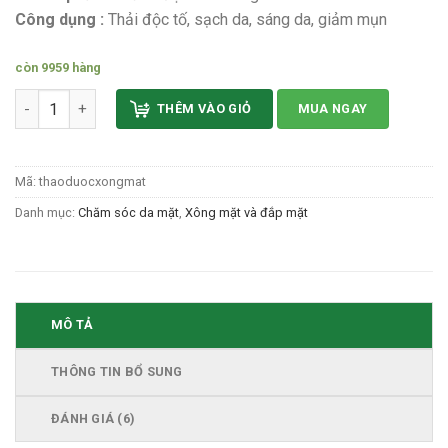
Công dụng :
Thải độc tố, sạch da, sáng da, giảm mụn
còn 9959 hàng
Thảo dược xông mặt gói nhỏ tiện dụng số lượng
THÊM VÀO GIỎ
MUA NGAY
Mã:
thaoduocxongmat
Danh mục:
Chăm sóc da mặt
,
Xông mặt và đắp mặt
MÔ TẢ
THÔNG TIN BỔ SUNG
ĐÁNH GIÁ (6)