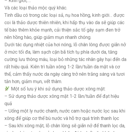
– Kinh giới,….
Và các loại thảo mộc quý khác.
Tinh dầu có trong các loại sả, nụ hoa hồng, kinh giới… được
coi là thảo dược thiên nhiên, khi hấp thụ vào da sẽ giúp các
tế bào thêm khỏe mạnh, cải thiện sắc tố gây sạm đen trở
nên hồng hào, giúp giảm mụn nhanh chóng.
Dưới tác dụng nhiệt của hơi nóng, lỗ chân lông được giãn nở
ở mức tối đa, làm sạch cặn bã tích tụ phía dưới da, tăng
cường lưu thông máu, loại bỏ những tác nhân gây hại đến da
rất hiệu quả. Kiên trì tuần xông 1-2 lần/tuần da mặt và cơ
thể, cảm thấy nước da ngày càng trở nên trắng sáng và tươi
tắn hơn, giảm mụn, vết thâm.
Một số lưu ý khi sử dụng thảo dược xông mặt:
– Sử dụng thảo dược xông mặt 1-2 lần/tuần để đạt hiệu
quả
– Uống một ly nước chanh, nước cam hoặc nước lọc sau khi
xông để giúp cơ thể bù nước và hỗ trợ quá trình thanh lọc
– Sau khi xông mặt, lỗ chân lông sẽ giãn nở để thanh lọc da,