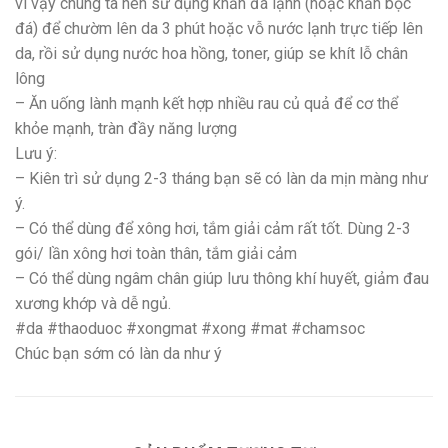
vì vậy chúng ta nên sử dụng khăn đá lạnh (hoặc khăn bọc
đá) để chườm lên da 3 phút hoặc vỗ nước lạnh trực tiếp lên
da, rồi sử dụng nước hoa hồng, toner, giúp se khít lỗ chân
lông
– Ăn uống lành mạnh kết hợp nhiều rau củ quả để cơ thể
khỏe mạnh, tràn đầy năng lượng
Lưu ý:
– Kiên trì sử dụng 2-3 tháng bạn sẽ có làn da mịn màng như
ý.
– Có thể dùng để xông hơi, tắm giải cảm rất tốt. Dùng 2-3
gói/ lần xông hơi toàn thân, tắm giải cảm
– Có thể dùng ngâm chân giúp lưu thông khí huyết, giảm đau
xương khớp và dễ ngủ.
#da #thaoduoc #xongmat #xong #mat #chamsoc
Chúc bạn sớm có làn da như ý