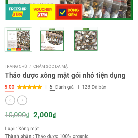
TRANG CHỦ
/
CHĂM SÓC DA MẶT
Thảo dược xông mặt gói nhỏ tiện dụng
5.00
|
6
Đánh giá
|
128 Đã bán
5.00
out of
5
10,000
2,000
₫
₫
Loại :
Xông mặt
Thành phần :
Thảo dược 100% organic