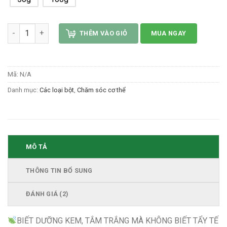
Cám gạo sữa thảo mộc mix cafe loại 1 số lượng
THÊM VÀO GIỎ
MUA NGAY
Mã:
N/A
Danh mục:
Các loại bột
,
Chăm sóc cơ thể
MÔ TẢ
THÔNG TIN BỔ SUNG
ĐÁNH GIÁ (2)
BIẾT DƯỠNG KEM, TẮM TRẮNG MÀ KHÔNG BIẾT TẨY TẾ