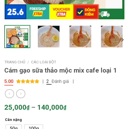
TRANG CHỦ
/
CÁC LOẠI BỘT
Cám gạo sữa thảo mộc mix cafe loại 1
5.00
|
2
Đánh giá
|
5.00
out of
5
25,000
–
140,000
₫
₫
Cân nặng
50g
100g