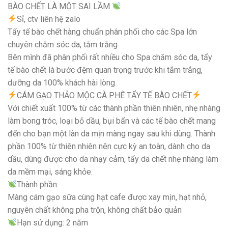
BÀO CHẾT LÀ MỘT SAI LẦM
Sỉ, ctv liên hệ zalo
Tẩy tế bào chết hàng chuẩn phân phối cho các Spa lớn
chuyên chăm sóc da, tắm trắng
Bên mình đã phân phối rất nhiều cho Spa chăm sóc da, tẩy
tế bào chết là bước đệm quan trọng trước khi tắm trắng,
dưỡng da 100% khách hài lòng
CÁM GẠO THẢO MỘC CÀ PHÊ TẨY TẾ BÀO CHẾT
Với chiết xuất 100% từ các thành phần thiên nhiên, nhẹ nhàng
làm bong tróc, loại bỏ dầu, bụi bẩn và các tế bào chết mang
đến cho bạn một làn da mịn màng ngay sau khi dùng. Thành
phần 100% từ thiên nhiên nên cực kỳ an toàn, dành cho da
dầu, dùng được cho da nhạy cảm, tẩy da chết nhẹ nhàng làm
da mềm mại, sáng khỏe.
Thành phần:
Màng cám gạo sữa cùng hạt cafe được xay mịn, hạt nhỏ,
nguyên chất không pha trộn, không chất bảo quản
Hạn sử dụng: 2 năm