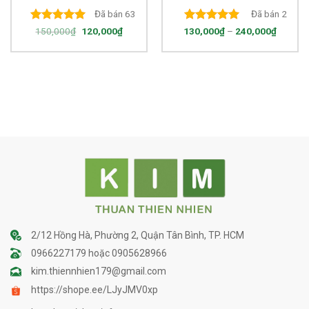
cả mặt và body – Hạt mịn
Đã bán 63
Đã bán 2
– Nguyên chất 100%
5.00
out of
5.00
out of
150,000
₫
120,000
₫
130,000
₫
–
240,000
₫
5
5
2/12 Hồng Hà, Phường 2, Quận Tân Bình, TP. HCM
0966227179 hoặc 0905628966
kim.thiennhien179@gmail.com
https://shope.ee/LJyJMV0xp