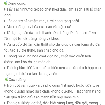
Công dụng:
+ Tẩy sạch những tế bào chết hiệu quả, làm sạch sâu lỗ chân
long.
+ Làn da trở nên mềm mại, tươi sáng rạng ngời.
+ Giúp chống oxy hóa cực cao và hiệu quả.
+ Tái tạo lại làn da, hình thành nên những tế bào mới, đem
đến một làn da trắng hồng và khỏe.
+ Cung cấp độ ẩm cần thiết cho da, giúp da cân bằng độ đàn
hồi, tạo sự trẻ trung, săn chắc cho da.
+ Không sử dụng hóa chất độc hại, chất bảo quản nên
không làm khô da, ăn mòn da.
+ Thành phần 100% từ thiên nhiên nên an toàn, thích hợp cho
mọi loại da kể cả làn da nhạy cảm.
Cách dùng:
+ Trộn bột cám gạo và cà phê cùng 1 ít nước hoặc sữa tươi
không đường hoặc sữa chua không đường, 1 lát chanh (tăng
hiệu quả trắng da), tạo thành hỗn hợp sánh mịn.
+ Thoa đều khắp cơ thể, đặc biệt vùng lưng, đầu gối, mông…;