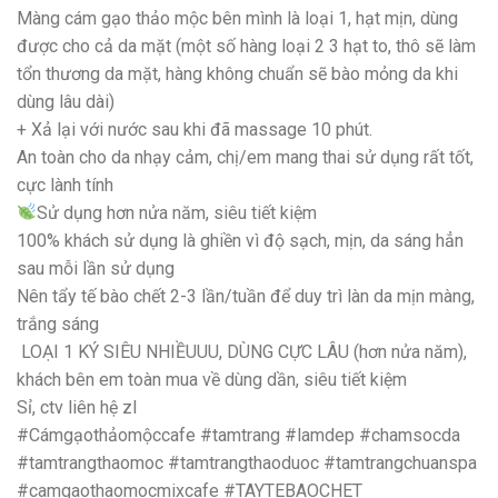
Màng cám gạo thảo mộc bên mình là loại 1, hạt mịn, dùng
được cho cả da mặt (một số hàng loại 2 3 hạt to, thô sẽ làm
tổn thương da mặt, hàng không chuẩn sẽ bào mỏng da khi
dùng lâu dài)
+ Xả lại với nước sau khi đã massage 10 phút.
An toàn cho da nhạy cảm, chị/em mang thai sử dụng rất tốt,
cực lành tính
Sử dụng hơn nửa năm, siêu tiết kiệm
100% khách sử dụng là ghiền vì độ sạch, mịn, da sáng hẳn
sau mỗi lần sử dụng
Nên tẩy tế bào chết 2-3 lần/tuần để duy trì làn da mịn màng,
trắng sáng
LOẠI 1 KÝ SIÊU NHIỀUUU, DÙNG CỰC LÂU (hơn nửa năm),
khách bên em toàn mua về dùng dần, siêu tiết kiệm
Sỉ, ctv liên hệ zl
#Cámgạothảomộccafe #tamtrang #lamdep #chamsocda
#tamtrangthaomoc #tamtrangthaoduoc #tamtrangchuanspa
#camgaothaomocmixcafe #TAYTEBAOCHET