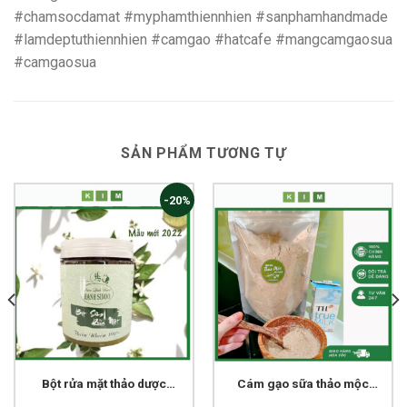
#chamsocdamat #myphamthiennhien #sanphamhandmade
#lamdeptuthiennhien #camgao #hatcafe #mangcamgaosua
#camgaosua
SẢN PHẨM TƯƠNG TỰ
-20%
Bột rửa mặt thảo dược
Cám gạo sữa thảo mộc
Hạnh sinoo Handmade
mix cafe loại 1 dùng cho