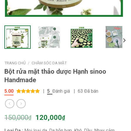
TRANG CHỦ
/
CHĂM SÓC DA MẶT
Bột rửa mặt thảo dược Hạnh sinoo
Handmade
5.00
|
5
Đánh giá
|
63 Đã bán
5.00
out of
5
150,000
120,000
₫
₫
Loại Da :
Mọi loại da, Da hỗn hợp, Khô, Dầu, Nhạy cảm