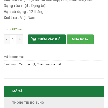
Dạng rửa mặt :
Dạng bột
Hạn sử dụng :
12 tháng
Xuất xứ :
Việt Nam
còn 4987 hàng
Bột rửa mặt thảo dược Hạnh sinoo Handmade số lượng
THÊM VÀO GIỎ
MUA NGAY
Mã:
botruamat
Danh mục:
Các loại bột
,
Chăm sóc da mặt
MÔ TẢ
THÔNG TIN BỔ SUNG