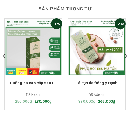
SẢN PHẨM TƯƠNG TỰ
-8%
-20%
Dưỡng da cao cấp sau tái
Tái tạo da Đông y Hạnh
tạo Hạnh Sinoo
Sino 100% thiên nhiên
lành tính
Đã bán 1
Đã bán 10
250,000
₫
230,000
₫
330,000
₫
265,000
₫