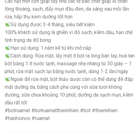
Các hạt mịn còn giúp tẩy nhẹ các tế bào chết giúp lỗ chân
lông thoáng, sạch, đẩy mụn đầu đen, da sáng sau mỗi lần
rửa, hấp thụ kem dưỡng tốt hơn
Sử dụng được 3-4 tháng, siêu tiết kiệm
100% khách sử dụng là ghiền vì độ sạch, kiềm dầu, hạn chế
tình trạng da đổ bóng
Hạn sử dụng: 1 năm kể từ khi mở nắp
Cách dùng: Rửa mặt, lấy một ít bột ra lòng bàn tay, hoà tan
bột bằng 1 ít nước lạnh, massage nhẹ nhàng từ 30 giây – 1
phút, rửa mặt sạch lại bằng nước lạnh, dùng 1-2 lần/ngày
Ngoài để rửa mặt, bột thảo dược còn có thể dùng để đắp
mặt dưỡng da, bằng cách pha cùng với sữa tươi không
đường, sữa chua khoảng 10 phút, dưỡng da sạch mụn, kiềm
dầu rất tốt
#botruamat #botruamatthiennhien #bot #thiennhien
#hanhsinoo #ruamat