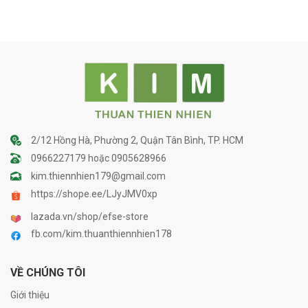
2/12 Hồng Hà, Phường 2, Quận Tân Bình, TP. HCM
0966227179 hoặc 0905628966
kim.thiennhien179@gmail.com
https://shope.ee/LJyJMV0xp
lazada.vn/shop/efse-store
fb.com/kim.thuanthiennhien178
VỀ CHÚNG TÔI
Giới thiệu