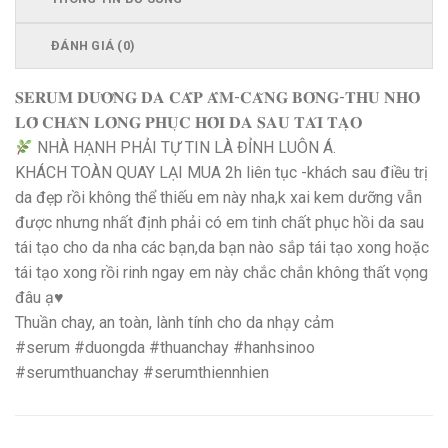
ĐÁNH GIÁ (0)
𝐒𝐄𝐑𝐔𝐌 𝐃𝐔̛𝐎̛̃𝐍𝐆 𝐃𝐀 𝐂𝐀̂́𝐏 𝐀̂̉𝐌-𝐂𝐀̆𝐍𝐆 𝐁𝐎́𝐍𝐆-𝐓𝐇𝐔 𝐍𝐇𝐎̉
𝐋𝐎̂̃ 𝐂𝐇𝐀̂𝐍 𝐋𝐎̂𝐍𝐆 𝐏𝐇𝐔̣𝐂 𝐇𝐎̂̀𝐈 𝐃𝐀 𝐒𝐀𝐔 𝐓𝐀́𝐈 𝐓𝐀̣𝐎
NHÀ HẠNH PHẢI TỰ TIN LÀ ĐỈNH LUÔN Á.
KHÁCH TOÀN QUAY LẠI MUA 2h liên tục -khách sau điều trị
da đẹp rồi không thể thiếu em này nha,k xai kem dưỡng vẫn
được nhưng nhất định phải có em tinh chất phục hồi da sau
tái tạo cho da nha các bạn,da bạn nào sắp tái tạo xong hoặc
tái tạo xong rồi rinh ngay em này chắc chắn không thất vọng
đâu ạ♥️
Thuần chay, an toàn, lành tính cho da nhạy cảm
#serum #duongda #thuanchay #hanhsinoo
#serumthuanchay #serumthiennhien