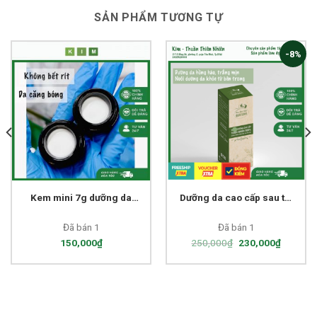
SẢN PHẨM TƯƠNG TỰ
-8%
Kem mini 7g dưỡng da
Dưỡng da cao cấp sau tái
phục hồi da trắng hồng
tạo Hạnh Sinoo
Hạnh Sinoo
Đã bán 1
Đã bán 1
150,000
₫
250,000
₫
230,000
₫