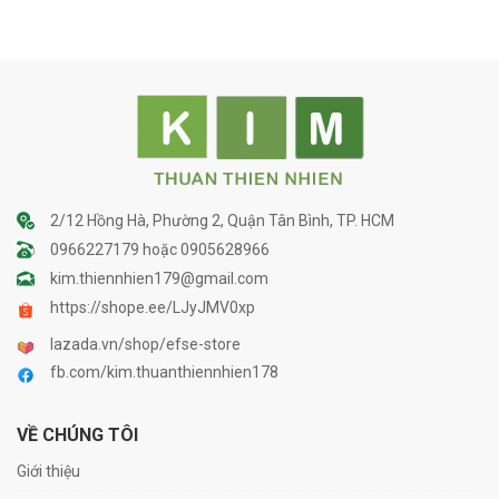
2/12 Hồng Hà, Phường 2, Quận Tân Bình, TP. HCM
0966227179 hoặc 0905628966
kim.thiennhien179@gmail.com
https://shope.ee/LJyJMV0xp
lazada.vn/shop/efse-store
fb.com/kim.thuanthiennhien178
VỀ CHÚNG TÔI
Giới thiệu