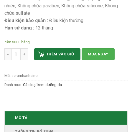
nhiên, Không chứa paraben, Không chứa silicone, Không
chứa sulfate
Điều kiện bảo quản :
Điều kiện thường
Hạn sử dụng :
12 tháng
còn 5000 hàng
Serum Hạnh Sinoo dưỡng da số lượng
THÊM VÀO GIỎ
MUA NGAY
Mã:
serumhanhsino
Danh mục:
Các loại kem dưỡng da
MÔ TẢ
THÔNG TIN BỔ SUNG